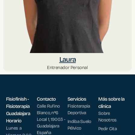
Laura
Entrenador Personal
Fisiofinish -
Contacto
Servicios
Más sobre la
Fisioterapia
Calle Rufino
Fisioterapia
clínica
Blanco, nº6
Deportiva
Guadalajara
Sobre
Local 1, 19003 -
Nosotros
Horario
Indiba Suelo
Guadalajara
Lunes a
Pélvico
Pedir Cita
España